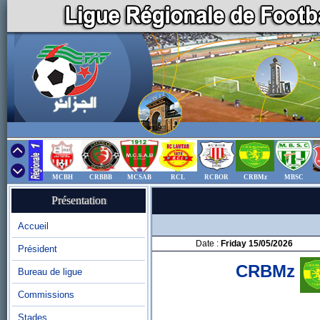
MCBH
CRBBB
MCSAB
RCL
RCBOR
CRBMz
MBSC
Présentation
Accueil
Date :
Friday 15/05/2026
Président
CRBMz
Bureau de ligue
Commissions
Stades