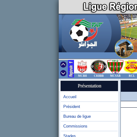
MCBH
CRBBB
MCSAB
RCL
Présentation
Accueil
Président
Bureau de ligue
Commissions
Stades