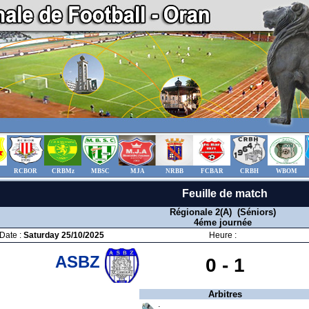
RCBOR
CRBMz
MBSC
MJA
NRBB
FCBAR
CRBH
WBOM
Feuille de match
Régionale 2(A) (Séniors)
4éme journée
Date :
Saturday 25/10/2025
Heure :
ASBZ
0 -
1
Arbitres
: