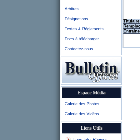
Arbitres
Désignations
Titulaire
Remplaç
Textes & Réglements
Entraine
Docs à télécharger
Contactez-nous
Espace Média
Galerie des Photos
Galerie des Vidéos
Liens Utils
Ligue Inter-Régions