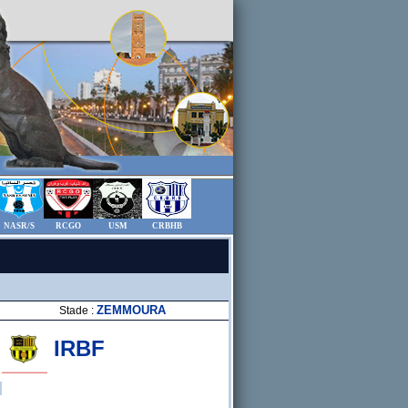
NASR/S
RCGO
USM
CRBHB
ZEMMOURA
Stade :
IRBF