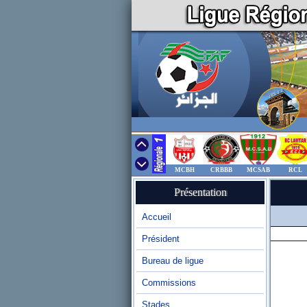
MCBH
CRBBB
MCSAB
RCL
Présentation
Accueil
Président
Bureau de ligue
Commissions
Stades