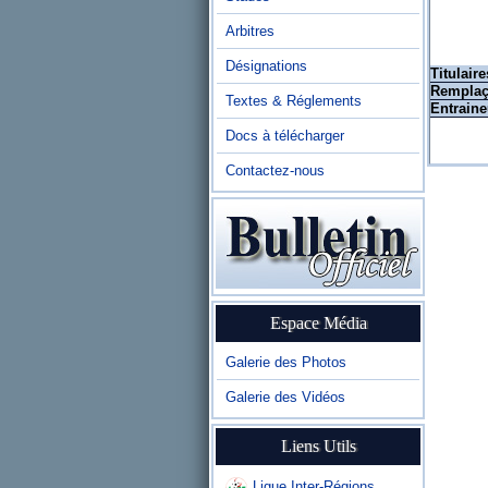
Arbitres
Désignations
Titulaire
Remplaç
Textes & Réglements
Entraine
Docs à télécharger
Contactez-nous
Espace Média
Galerie des Photos
Galerie des Vidéos
Liens Utils
Ligue Inter-Régions