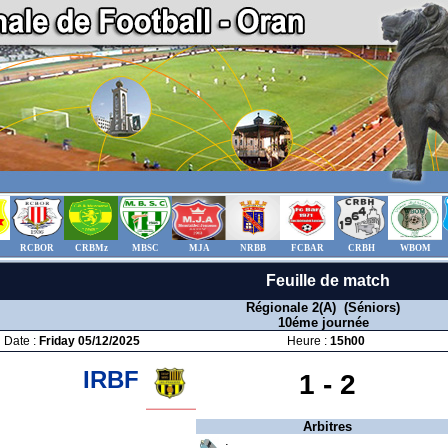
RCBOR
CRBMz
MBSC
MJA
NRBB
FCBAR
CRBH
WBOM
Feuille de match
Régionale 2(A) (Séniors)
10éme journée
Date :
Friday 05/12/2025
Heure :
15h00
IRBF
1 -
2
Arbitres
: