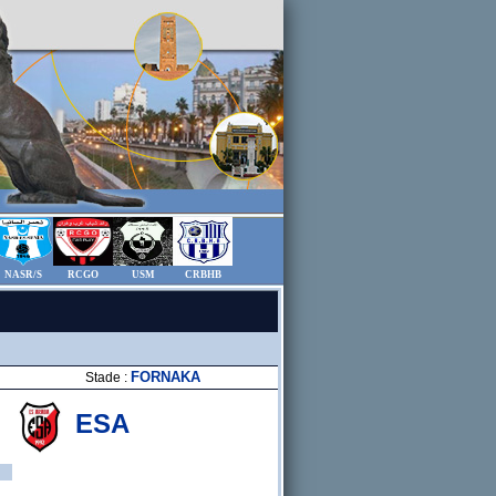
NASR/S
RCGO
USM
CRBHB
FORNAKA
Stade :
ESA