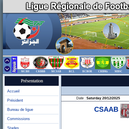
MCBH
CRBBB
MCSAB
RCL
RCBOR
CRBMz
MBSC
Présentation
Accueil
Date :
Saturday 20/12/2025
Président
CSAAB
Bureau de ligue
Commissions
Stades