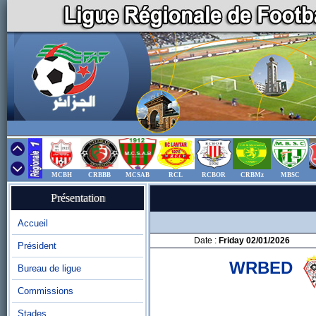
MCBH
CRBBB
MCSAB
RCL
RCBOR
CRBMz
MBSC
Présentation
Accueil
Date :
Friday 02/01/2026
Président
WRBED
Bureau de ligue
Commissions
Stades