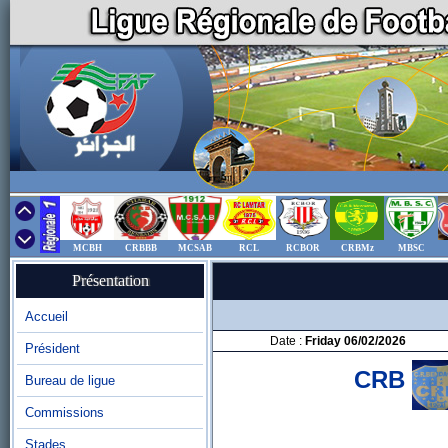
MCBH
CRBBB
MCSAB
RCL
RCBOR
CRBMz
MBSC
Présentation
Accueil
Date :
Friday 06/02/2026
Président
CRB
Bureau de ligue
Commissions
Stades