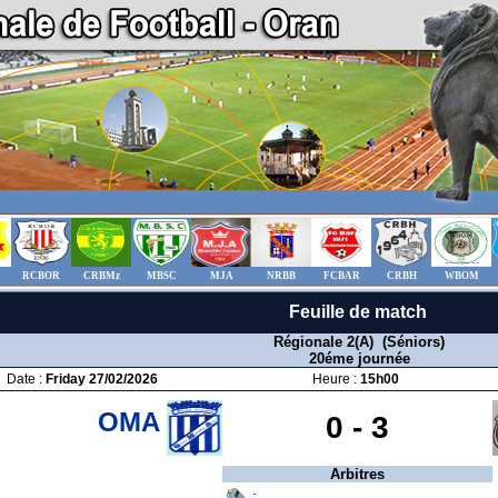
RCBOR
CRBMz
MBSC
MJA
NRBB
FCBAR
CRBH
WBOM
Feuille de match
Régionale 2(A) (Séniors)
20éme journée
Date :
Friday 27/02/2026
Heure :
15h00
OMA
0 -
3
Arbitres
: