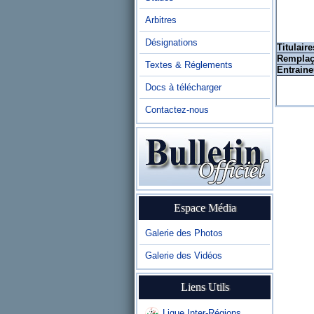
Arbitres
Désignations
Titulaire
Remplaç
Textes & Réglements
Entraine
Docs à télécharger
Contactez-nous
Espace Média
Galerie des Photos
Galerie des Vidéos
Liens Utils
Ligue Inter-Régions