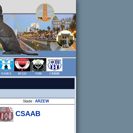
NASR/S
RCGO
USM
CRBHB
ARZEW
Stade :
CSAAB