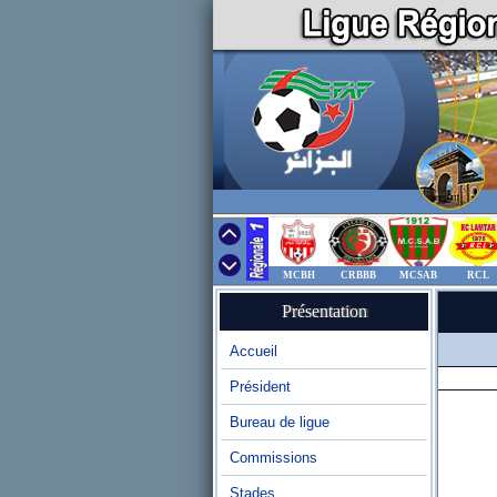
MCBH
CRBBB
MCSAB
RCL
Présentation
Accueil
Président
Bureau de ligue
Commissions
Stades