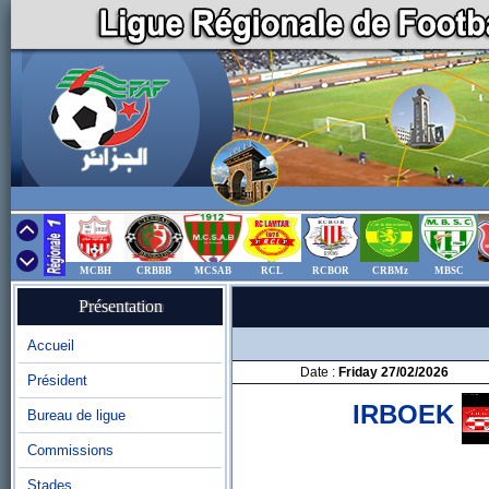
MCBH
CRBBB
MCSAB
RCL
RCBOR
CRBMz
MBSC
Présentation
Accueil
Date :
Friday 27/02/2026
Président
IRBOEK
Bureau de ligue
Commissions
Stades