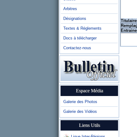
Arbitres
Désignations
Titulaire
Remplaç
Textes & Réglements
Entraine
Docs à télécharger
Contactez-nous
Espace Média
Galerie des Photos
Galerie des Vidéos
Liens Utils
Ligue Inter-Régions