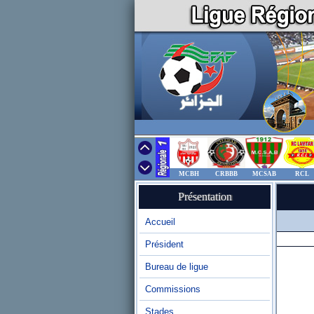
MCBH
CRBBB
MCSAB
RCL
Présentation
Accueil
Président
Bureau de ligue
Commissions
Stades