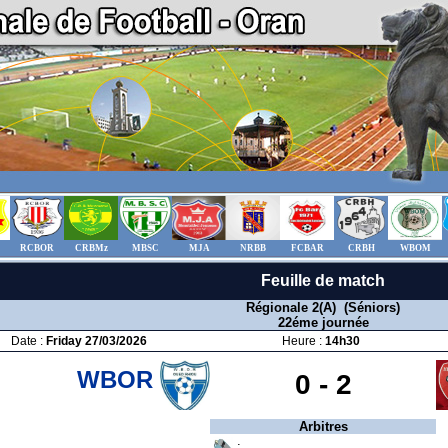
RCBOR
CRBMz
MBSC
MJA
NRBB
FCBAR
CRBH
WBOM
Feuille de match
Régionale 2(A) (Séniors)
22éme journée
Date :
Friday 27/03/2026
Heure :
14h30
WBOR
0 -
2
Arbitres
: