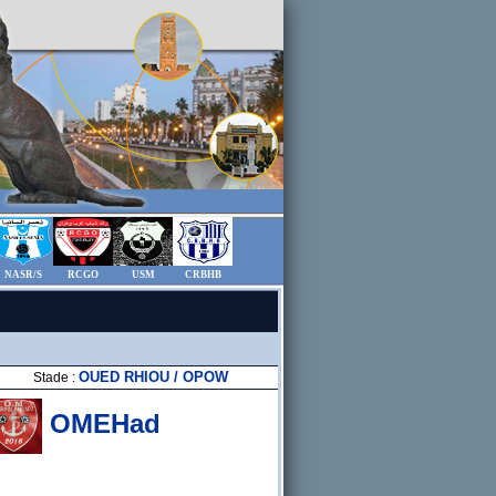
NASR/S
RCGO
USM
CRBHB
OUED RHIOU / OPOW
Stade :
OMEHad