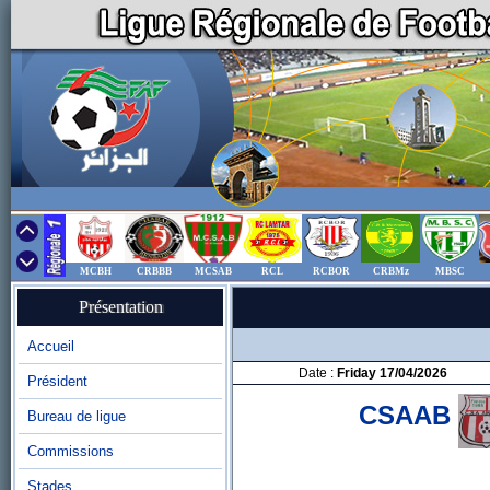
MCBH
CRBBB
MCSAB
RCL
RCBOR
CRBMz
MBSC
Présentation
Accueil
Date :
Friday 17/04/2026
Président
CSAAB
Bureau de ligue
Commissions
Stades