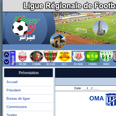
MCBH
CRBBB
MCSAB
RCL
RCBOR
CRBMz
MBSC
Présentation
Accueil
Date :
__/__/____
Président
OMA
Bureau de ligue
Commissions
Stades