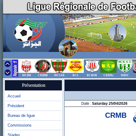
MCBH
CRBBB
MCSAB
RCL
RCBOR
CRBMz
MBSC
Présentation
Accueil
Date :
Saturday 25/04/2026
Président
CRMB
Bureau de ligue
Commissions
Stades