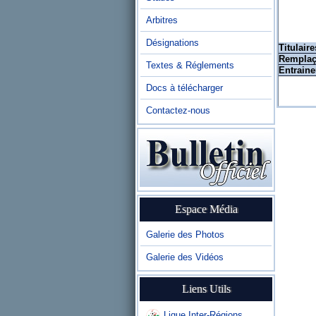
Arbitres
Désignations
Titulaire
Remplaç
Textes & Réglements
Entraine
Docs à télécharger
Contactez-nous
Espace Média
Galerie des Photos
Galerie des Vidéos
Liens Utils
Ligue Inter-Régions