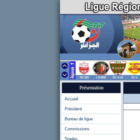
MCBH
CRBBB
MCSAB
RCL
Présentation
Accueil
Président
Bureau de ligue
Commissions
Stades