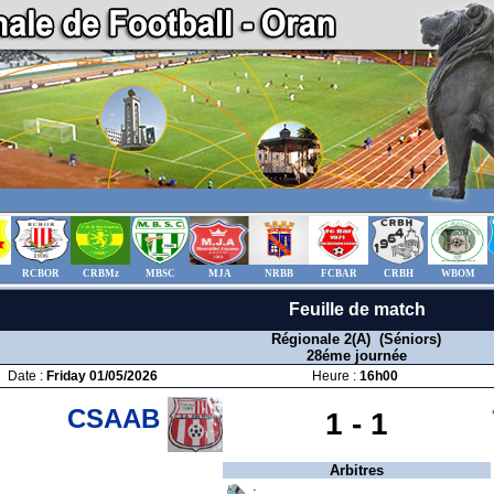
RCBOR
CRBMz
MBSC
MJA
NRBB
FCBAR
CRBH
WBOM
Feuille de match
Régionale 2(A) (Séniors)
28éme journée
Date :
Friday 01/05/2026
Heure :
16h00
CSAAB
1 -
1
Arbitres
: