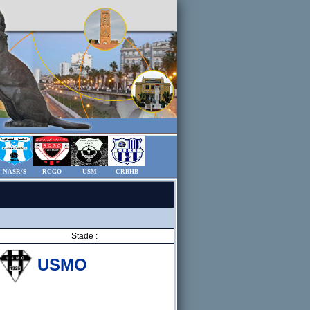
NASR/S
RCGO
USM
CRBHB
Stade :
USMO