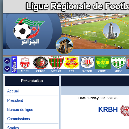
MCBH
CRBBB
MCSAB
RCL
RCBOR
CRBMz
MBSC
Présentation
Accueil
Date :
Friday 08/05/2026
Président
KRBH
Bureau de ligue
Commissions
Stades