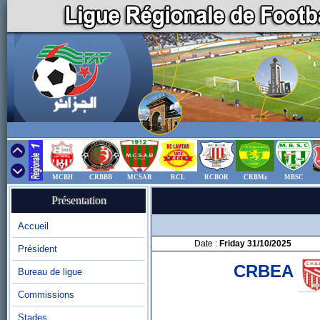
MCBH
CRBBB
MCSAB
RCL
RCBOR
CRBMz
MBSC
Présentation
Accueil
Date :
Friday 31/10/2025
Président
CRBEA
Bureau de ligue
Commissions
Stades