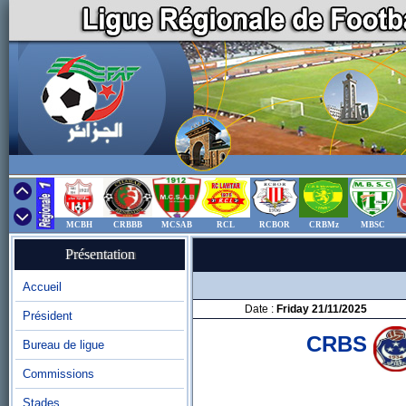
MCBH
CRBBB
MCSAB
RCL
RCBOR
CRBMz
MBSC
Présentation
Accueil
Date :
Friday 21/11/2025
Président
CRBS
Bureau de ligue
Commissions
Stades