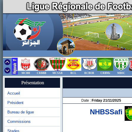
MCBH
CRBBB
MCSAB
RCL
RCBOR
CRBMz
MBSC
Présentation
Accueil
Date :
Friday 21/11/2025
Président
NHBSSafi
Bureau de ligue
Commissions
Stades