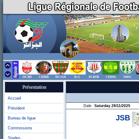
MCBH
CRBBB
MCSAB
RCL
RCBOR
CRBMz
MBSC
Présentation
Accueil
Date :
Saturday 29/11/2025
Président
JSB
Bureau de ligue
Commissions
Stades