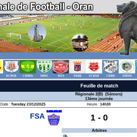
RCBOR
CRBMz
MBSC
MJA
NRBB
FCBAR
CRBH
WBOM
Feuille de match
Régionale 2(B) (Séniors)
13éme journée
Date :
Tuesday 23/12/2025
Heure :
14h30
FSA
1 -
0
Arbitres
: