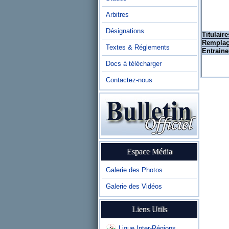
Arbitres
Désignations
Titulaire
Remplaç
Textes & Réglements
Entraine
Docs à télécharger
Contactez-nous
Espace Média
Galerie des Photos
Galerie des Vidéos
Liens Utils
Ligue Inter-Régions