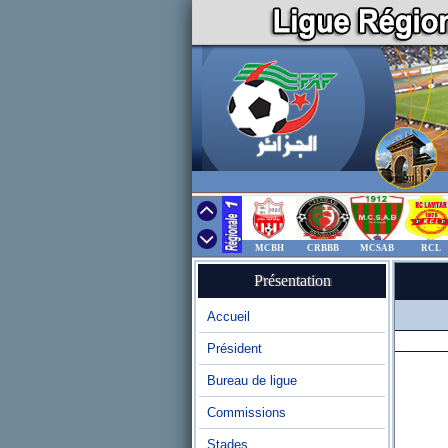
MCBH
CRBBB
MCSAB
RCL
Présentation
Accueil
Président
Bureau de ligue
Commissions
Stades