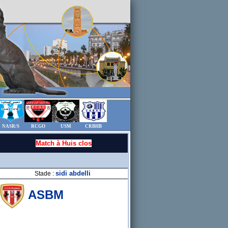
NASR/S
RCGO
USM
CRBHB
Match à Huis clos
sidi abdelli
Stade :
ASBM