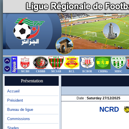
MCBH
CRBBB
MCSAB
RCL
RCBOR
CRBMz
MBSC
Présentation
Accueil
Date :
Saturday 27/12/2025
Président
NCRD
Bureau de ligue
Commissions
Stades