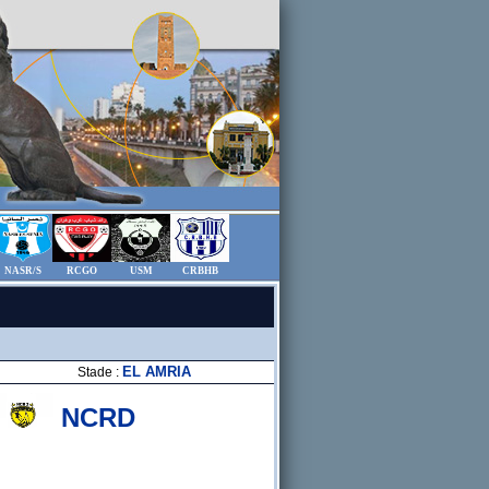
NASR/S
RCGO
USM
CRBHB
EL AMRIA
Stade :
NCRD