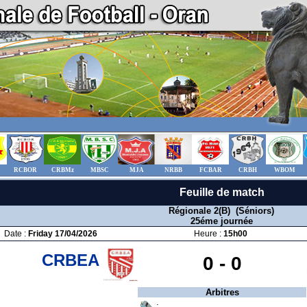
RCBOR
CRBMz
MBSC
MJA
NRBB
FCBAR
CRBH
WBOM
Feuille de match
Régionale 2(B) (Séniors)
25éme journée
Date :
Friday 17/04/2026
Heure :
15h00
CRBEA
0 -
0
Arbitres
: