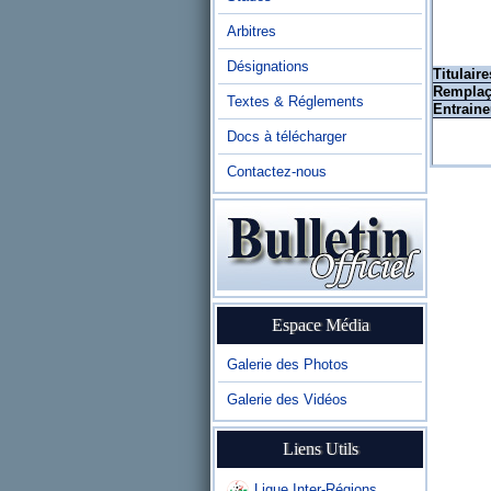
Arbitres
Désignations
Titulaire
Remplaç
Textes & Réglements
Entraine
Docs à télécharger
Contactez-nous
Espace Média
Galerie des Photos
Galerie des Vidéos
Liens Utils
Ligue Inter-Régions