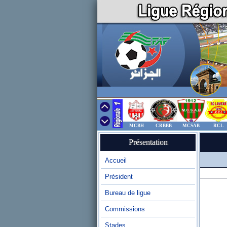
MCBH
CRBBB
MCSAB
RCL
Présentation
Accueil
Président
Bureau de ligue
Commissions
Stades