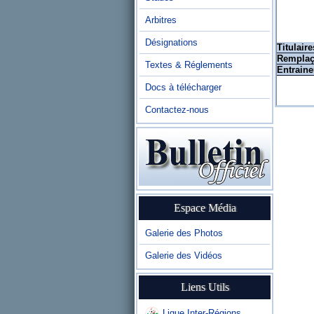
Arbitres
Désignations
Titulaire
Remplaç
Textes & Réglements
Entraine
Docs à télécharger
Contactez-nous
Espace Média
Galerie des Photos
Galerie des Vidéos
Liens Utils
Ligue Inter-Régions