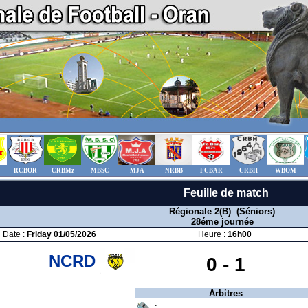
RCBOR
CRBMz
MBSC
MJA
NRBB
FCBAR
CRBH
WBOM
Feuille de match
Régionale 2(B) (Séniors)
28éme journée
Date :
Friday 01/05/2026
Heure :
16h00
NCRD
0 -
1
Arbitres
: