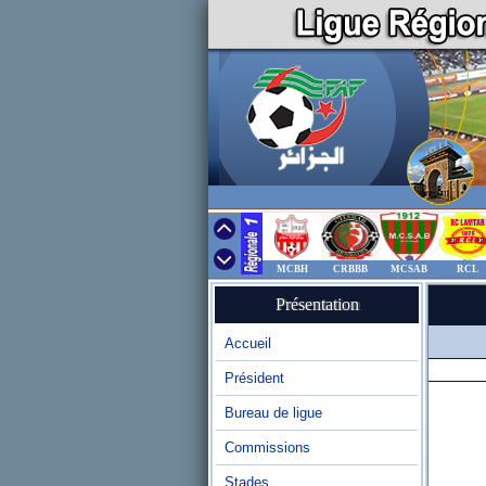
MCBH
CRBBB
MCSAB
RCL
Présentation
Accueil
Président
Bureau de ligue
Commissions
Stades