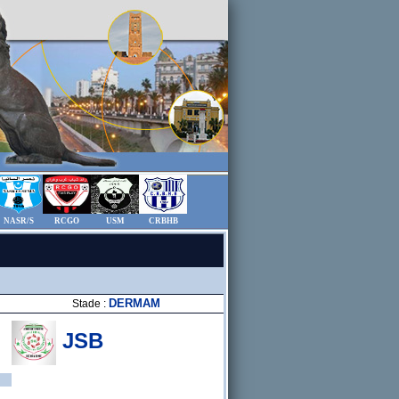
NASR/S
RCGO
USM
CRBHB
DERMAM
Stade :
JSB