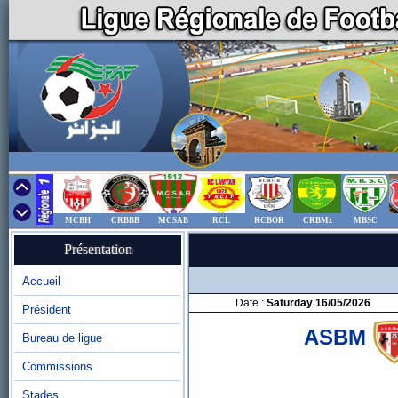
MCBH
CRBBB
MCSAB
RCL
RCBOR
CRBMz
MBSC
Présentation
Accueil
Date :
Saturday 16/05/2026
Président
ASBM
Bureau de ligue
Commissions
Stades