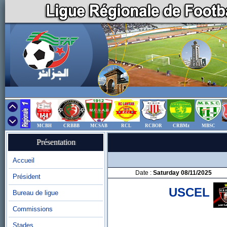
MCBH
CRBBB
MCSAB
RCL
RCBOR
CRBMz
MBSC
Présentation
Accueil
Date :
Saturday 08/11/2025
Président
USCEL
Bureau de ligue
Commissions
Stades