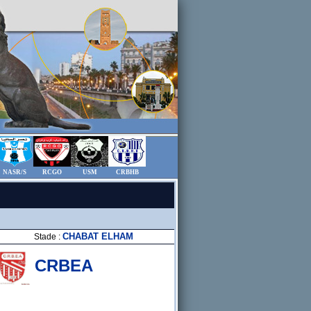
NASR/S
RCGO
USM
CRBHB
CHABAT ELHAM
Stade :
CRBEA