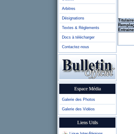
Arbitres
Désignations
Titulaire
Remplaç
Textes & Réglements
Entraine
Docs à télécharger
Contactez-nous
Espace Média
Galerie des Photos
Galerie des Vidéos
Liens Utils
Ligue Inter-Régions