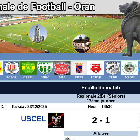
RCBOR
CRBMz
MBSC
MJA
NRBB
FCBAR
CRBH
WBOM
Feuille de match
Régionale 2(B) (Séniors)
13éme journée
Date :
Tuesday 23/12/2025
Heure :
14h30
USCEL
2 -
1
Arbitres
: