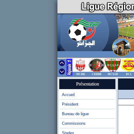
MCBH
CRBBB
MCSAB
RCL
Présentation
Accueil
Président
Bureau de ligue
Commissions
Stades